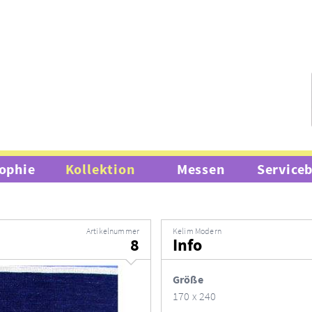
ophie
Kollektion
Messen
Service
Artikelnummer
Kelim Modern
8
Info
Größe
170 x 240