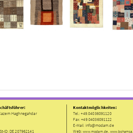
chäftsführer:
Kontaktmöglichkeiten:
Kazem Haghnegahdar
Tel.: +49.04036091120
Fax: +49.04036091122
E-Mail: info@modam.de
t-ID: DE 207962141
Web:
www.modam.de , www.bohamsa