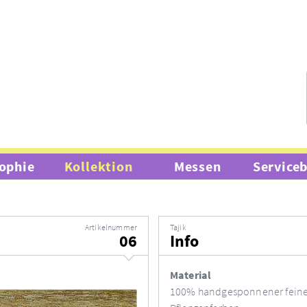
ophie
Kollektion
Messen
Service
Artikelnummer
Tajik
06
Info
Material
100% handgesponnener feine