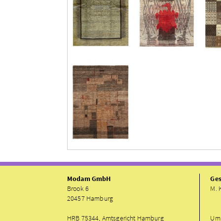
Modam GmbH
Ges
Brook 6
M. 
20457 Hamburg
HRB 75344, Amtsgericht Hamburg
UmS