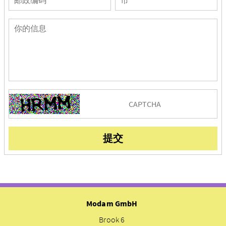
提交
Modam GmbH
Brook 6