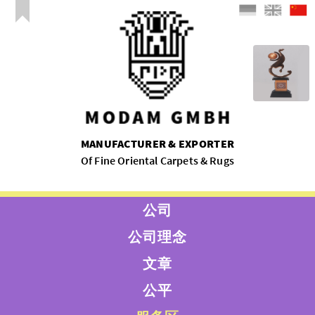
MANUFACTURER & EXPORTER
Of Fine Oriental Carpets & Rugs
公司
公司理念
文章
公平