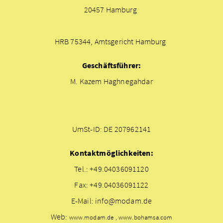
20457 Hamburg
HRB 75344, Amtsgericht Hamburg
Geschäftsführer:
M. Kazem Haghnegahdar
UmSt-ID: DE 207962141
Kontaktmöglichkeiten:
Tel.: +49.04036091120
Fax: +49.04036091122
E-Mail: info@modam.de
Web:
www.modam.de , www.bohamsa.com