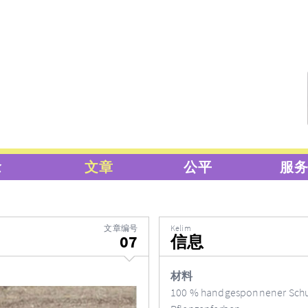
念
文章
公平
服
文章编号
Kelim
07
信息
材料
100 % handgesponnener Schu