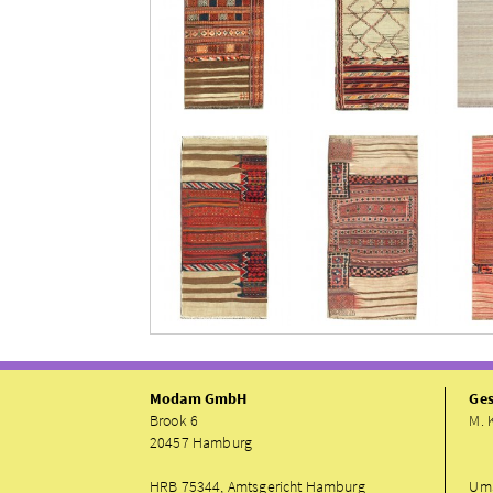
Modam GmbH
Ges
Brook 6
M. 
20457 Hamburg
HRB 75344, Amtsgericht Hamburg
UmS