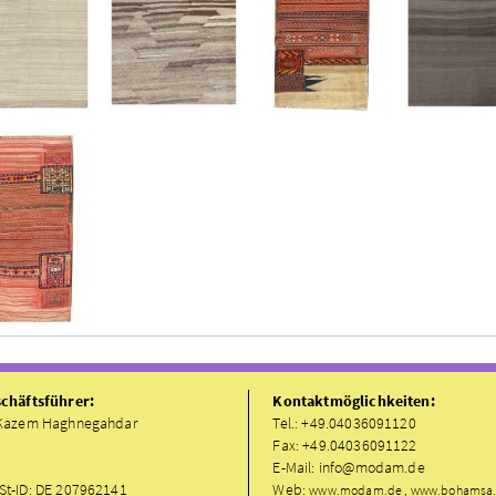
chäftsführer:
Kontaktmöglichkeiten:
Kazem Haghnegahdar
Tel.: +49.04036091120
Fax: +49.04036091122
E-Mail: info@modam.de
t-ID: DE 207962141
Web:
www.modam.de , www.bohamsa