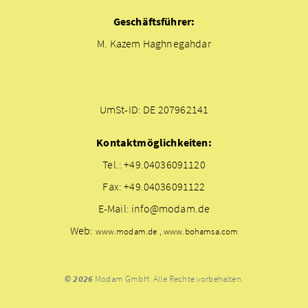
Geschäftsführer:
M. Kazem Haghnegahdar
UmSt-ID: DE 207962141
Kontaktmöglichkeiten:
Tel.: +49.04036091120
Fax: +49.04036091122
E-Mail: info@modam.de
Web:
www.modam.de , www.bohamsa.com
© 2026
Modam GmbH. Alle Rechte vorbehalten.