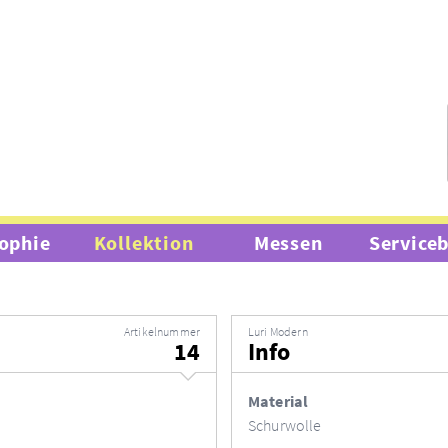
ophie
Kollektion
Messen
Service
Artikelnummer
Luri Modern
14
Info
Material
Schurwolle